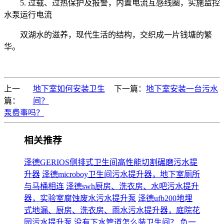
5. 过载、过热保护及报警，内置电流互感线圈，实施监控
水泵运行电流
双湖水的滋养，现代生活的结构，交织成一片钱塘的繁
华。
上一
地下室如何安装卫生
下一篇：
地下室安装一台污水
篇：
间？
泵费事吗？
相关推荐
泽德GERIOS侧排式卫生间高性能切割碾磨污水提
升器
泽德microboy卫生间污水提升器，地下室厕所
与马桶相连
泽德swh厨房、洗衣房、水吧污水提升
器，实验室腐蚀废水污水提升泵
泽德ufb200地埋
式地漏、厨房、洗衣房、雨水污水提升器，庭院花
园污水提升泵
没有下水管道怎么装卫生间？
负一