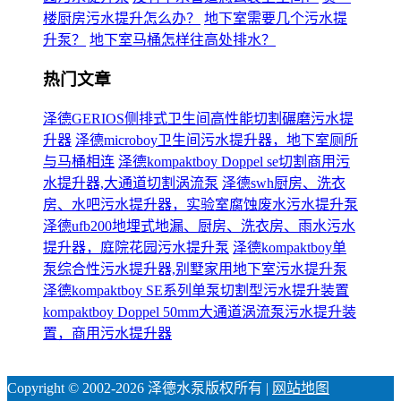
楼厨房污水提升怎么办？
地下室需要几个污水提
升泵？
地下室马桶怎样往高处排水？
热门文章
泽德GERIOS侧排式卫生间高性能切割碾磨污水提
升器
泽德microboy卫生间污水提升器，地下室厕所
与马桶相连
泽德kompaktboy Doppel se切割商用污
水提升器,大通道切割涡流泵
泽德swh厨房、洗衣
房、水吧污水提升器，实验室腐蚀废水污水提升泵
泽德ufb200地埋式地漏、厨房、洗衣房、雨水污水
提升器，庭院花园污水提升泵
泽德kompaktboy单
泵综合性污水提升器,别墅家用地下室污水提升泵
泽德kompaktboy SE系列单泵切割型污水提升装置
kompaktboy Doppel 50mm大通道涡流泵污水提升装
置，商用污水提升器
Copyright © 2002-2026 泽德水泵版权所有 |
网站地图